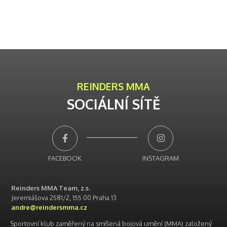
REINDERS MMA
SOCIÁLNÍ SÍTĚ
FACEBOOK
INSTAGRAM
Reinders MMA Team, z.s.
Jeremiášova 2581/2, 155 00 Praha 13
andre@reindersmma.cz
Sportovní klub zaměřený na smíšená bojová umění (MMA) založený