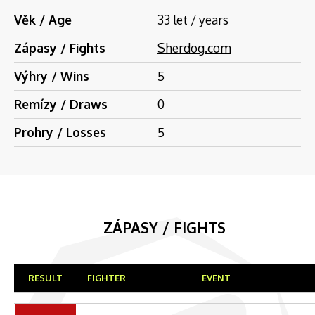
Věk / Age
33 let / years
Zápasy / Fights
Sherdog.com
Výhry / Wins
5
Remízy / Draws
0
Prohry / Losses
5
ZÁPASY / FIGHTS
RESULT
FIGHTER
EVENT